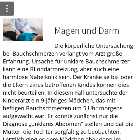
Ratgeber
Krankheiten & Therapie
Magen und Darm
WELLNESS
Die körperliche Untersuchung
HOMÖOPATHIE
bei Bauchschmerzen verlangt vom Arzt große
Erfahrung. Ursache für unklare Bauchschmerzen
kann eine Blinddarmreizung, aber auch eine
harmlose Nabelkolik sein. Der Kranke selbst oder
die Eltern eines betroffenen Kindes können dies
nicht beurteilen. In diesem Fall untersuchte der
Kinderarzt ein 9-jähriges Mädchen, das mit
heftigen Bauchschmerzen um 5 Uhr morgens
aufgewacht war. Er konnte zunächst nur die
Diagnose „unklares Abdomen“ stellen und bat die
Mutter, die Tochter sorgfältig zu beobachten.
Letztlich ging es dem Mädchen aber dann im