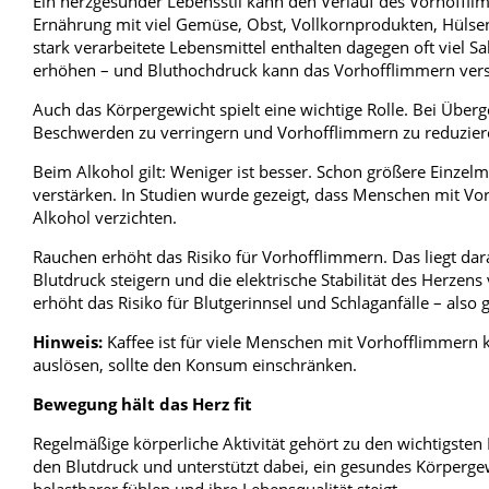
Ein herzgesunder Lebensstil kann den Verlauf des Vorhoffli
Ernährung mit viel Gemüse, Obst, Vollkornprodukten, Hülsen
stark verarbeitete Lebensmittel enthalten dagegen oft viel S
erhöhen – und Bluthochdruck kann das Vorhofflimmern vers
Auch das Körpergewicht spielt eine wichtige Rolle. Bei Übe
Beschwerden zu verringern und Vorhofflimmern zu reduzier
Beim Alkohol gilt: Weniger ist besser. Schon größere Ein
verstärken. In Studien wurde gezeigt, dass Menschen mit V
Alkohol verzichten.
Rauchen erhöht das Risiko für Vorhofflimmern. Das liegt da
Blutdruck steigern und die elektrische Stabilität des Herze
erhöht das Risiko für Blutgerinnsel und Schlaganfälle – als
Hinweis:
Kaffee ist für viele Menschen mit Vorhofflimmern 
auslösen, sollte den Konsum einschränken.
Bewegung hält das Herz fit
Regelmäßige körperliche Aktivität gehört zu den wichtigste
den Blutdruck und unterstützt dabei, ein gesundes Körpergew
belastbarer fühlen und ihre Lebensqualität steigt.