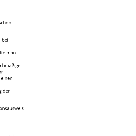
schon
 bei
llte man
eichmäßige
hr
 einen
g der
ionsausweis