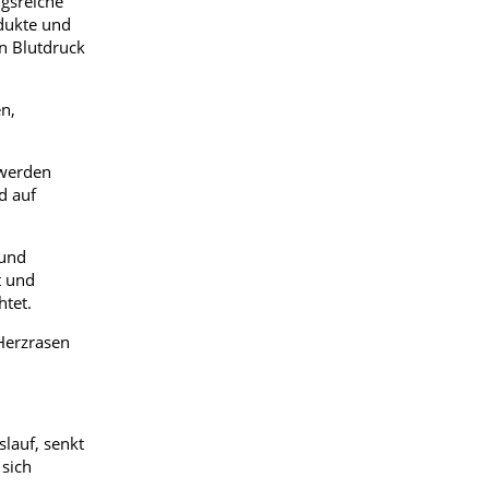
ngsreiche
odukte und
en Blutdruck
n,
hwerden
d auf
 und
t und
htet.
Herzrasen
lauf, senkt
 sich