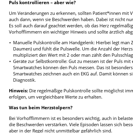
Puls kontrollieren – aber wie?
Um Veränderungen zu erkennen, sollten Patient*innen mit V
auch dann, wenn sie Beschwerden haben. Dabei ist nicht nur
Es soll auch darauf geachtet werden, ob das Herz regelmäßig
Vorhofflimmern ein wichtiger Hinweis und sollte ärztlich ab
Manuelle Pulskontrolle am Handgelenk: Hierbei legt man Z
Daumen) und fühlt die Pulswelle. Um die Anzahl der Herz
multipliziert den Wert mit 2 oder man zählt den Pulsschla
Geräte zur Selbstkontrolle: Gut zu messen ist der Puls mi
Smartwatches können den Puls messen. Das ist besonder
Smartwatches zeichnen auch ein EKG auf. Damit können sie 
Diagnostik.
Hinweis:
Die regelmäßige Pulskontrolle sollte möglichst imm
erfolgen, um vergleichbare Werte zu erhalten.
Was tun beim Herzstolpern?
Bei Vorhofflimmern ist es besonders wichtig, auch in belast
die Beschwerden verstärken. Viele Episoden lassen sich be
aber in der Regel nicht unmittelbar gefährlich sind.