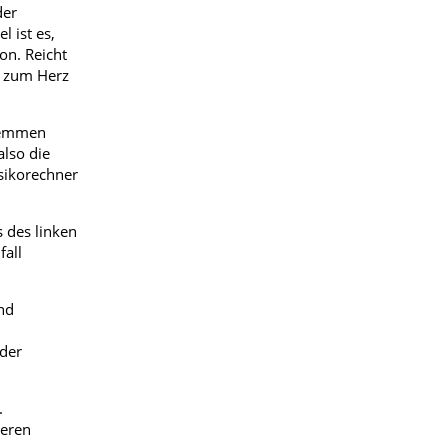
der
l ist es,
on. Reicht
s zum Herz
 hemmen
also die
sikorechner
 des linken
fall
nd
 der
.
deren