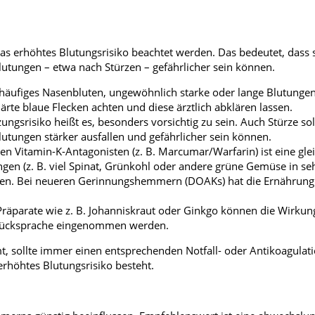
erhöhtes Blutungsrisiko beachtet werden. Das bedeutet, dass 
lutungen – etwa nach Stürzen – gefährlicher sein können.
 häufiges Nasenbluten, ungewöhnlich starke oder lange Blutungen
ärte blaue Flecken achten und diese ärztlich abklären lassen.
ungsrisiko heißt es, besonders vorsichtig zu sein. Auch Stürze so
tungen stärker ausfallen und gefährlicher sein können.
Vitamin-K-Antagonisten (z. B. Marcumar/Warfarin) ist eine gl
en (z. B. viel Spinat, Grünkohl oder andere grüne Gemüse in se
sen. Bei neueren Gerinnungshemmern (DOAKs) hat die Ernährung
 Präparate wie z. B. Johanniskraut oder Ginkgo können die Wirkun
r Rücksprache eingenommen werden.
ollte immer einen entsprechenden Notfall- oder Antikoagulat
 erhöhtes Blutungsrisiko besteht.