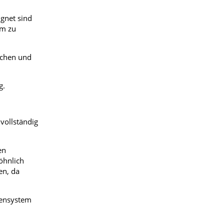
ignet sind
am zu
echen und
g.
vollständig
en
öhnlich
en, da
vensystem