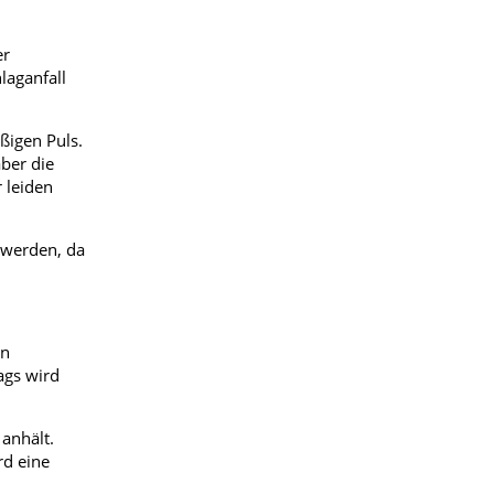
er
laganfall
ßigen Puls.
ber die
 leiden
 werden, da
en
ags wird
anhält.
rd eine