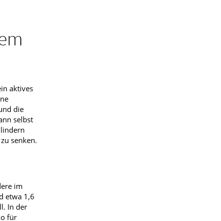
dem
in aktives
ine
und die
ann selbst
 lindern
 zu senken.
dere im
nd etwa 1,6
. In der
o für