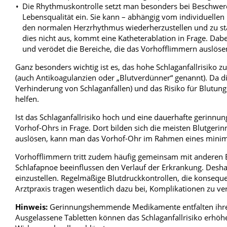
Die Rhythmuskontrolle setzt man besonders bei Beschwer
Lebensqualität ein. Sie kann – abhängig vom individuellen Ri
den normalen Herzrhythmus wiederherzustellen und zu stab
dies nicht aus, kommt eine Katheterablation in Frage. Dab
und verödet die Bereiche, die das Vorhofflimmern auslöse
Ganz besonders wichtig ist es, das hohe Schlaganfallrisiko
(auch Antikoagulanzien oder „Blutverdünner“ genannt). Da d
Verhinderung von Schlaganfällen) und das Risiko für Blutu
helfen.
Ist das Schlaganfallrisiko hoch und eine dauerhafte gerinn
Vorhof-Ohrs in Frage. Dort bilden sich die meisten Blutgerinn
auslösen, kann man das Vorhof-Ohr im Rahmen eines minimal
Vorhofflimmern tritt zudem häufig gemeinsam mit anderen E
Schlafapnoe beeinflussen den Verlauf der Erkrankung. Deshal
einzustellen. Regelmäßige Blutdruckkontrollen, die konseq
Arztpraxis tragen wesentlich dazu bei, Komplikationen zu v
Hinweis:
Gerinnungshemmende Medikamente entfalten ihre
Ausgelassene Tabletten können das Schlaganfallrisiko erhöhe