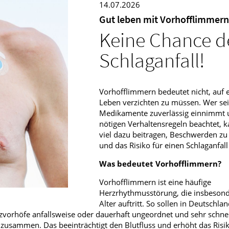
14.07.2026
Männerkrankheiten
Gut leben mit Vorhofflimmern
Keine Chance 
fmedizin
Schlaganfall!
Vorhofflimmern bedeutet nicht, auf e
Leben verzichten zu müssen. Wer se
Medikamente zuverlässig einnimmt 
nötigen Verhaltensregeln beachtet, k
viel dazu beitragen, Beschwerden zu
und das Risiko für einen Schlaganfall
Was bedeutet Vorhofflimmern?
Vorhofflimmern ist eine häufige
Herzrhythmusstörung, die insbeson
Alter auftritt. So sollen in Deutschla
vorhöfe anfallsweise oder dauerhaft ungeordnet und sehr schnell
 zusammen. Das beeinträchtigt den Blutfluss und erhöht das Risik