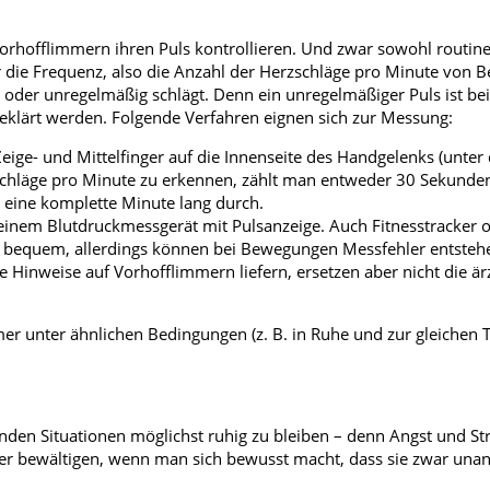
orhofflimmern ihren Puls kontrollieren. Und zwar sowohl routin
 die Frequenz, also die Anzahl der Herzschläge pro Minute von 
 oder unregelmäßig schlägt. Denn ein unregelmäßiger Puls ist bei
geklärt werden. Folgende Verfahren eignen sich zur Messung:
eige- und Mittelfinger auf die Innenseite des Handgelenks (unte
schläge pro Minute zu erkennen, zählt man entweder 30 Sekunde
g eine komplette Minute lang durch.
t einem Blutdruckmessgerät mit Pulsanzeige. Auch Fitnesstracker 
s bequem, allerdings können bei Bewegungen Messfehler entste
Hinweise auf Vorhofflimmern liefern, ersetzen aber nicht die ärz
er unter ähnlichen Bedingungen (z. B. in Ruhe und zur gleichen T
enden Situationen möglichst ruhig zu bleiben – denn Angst und S
sser bewältigen, wenn man sich bewusst macht, dass sie zwar un