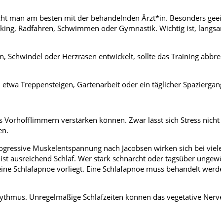
pricht man am besten mit der behandelnden Ärzt*in. Besonders gee
king, Radfahren, Schwimmen oder Gymnastik. Wichtig ist, langs
Schwindel oder Herzrasen entwickelt, sollte das Training abbr
 etwa Treppensteigen, Gartenarbeit oder ein täglicher Spaziergan
s Vorhofflimmern verstärken können. Zwar lässt sich Stress nicht 
en.
gressive Muskelentspannung nach Jacobsen wirken sich bei viel
ist ausreichend Schlaf. Wer stark schnarcht oder tagsüber ungew
 eine Schlafapnoe vorliegt. Eine Schlafapnoe muss behandelt werd
hythmus. Unregelmäßige Schlafzeiten können das vegetative Ner