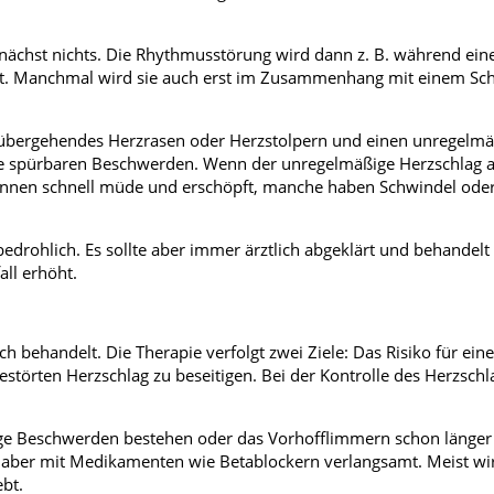
ächst nichts. Die Rhythmusstörung wird dann z. B. während ein
t. Manchmal wird sie auch erst im Zusammenhang mit einem Sch
rübergehendes Herzrasen oder Herzstolpern und einen unregelmä
e spürbaren Beschwerden. Wenn der unregelmäßige Herzschlag a
nt*innen schnell müde und erschöpft, manche haben Schwindel oder
edrohlich. Es sollte aber immer ärztlich abgeklärt und behandelt
all erhöht.
ch behandelt. Die Therapie verfolgt zwei Ziele: Das Risiko für ein
störten Herzschlag zu beseitigen. Bei der Kontrolle des Herzschl
ge Beschwerden bestehen oder das Vorhofflimmern schon länger 
d aber mit Medikamenten wie Betablockern verlangsamt. Meist wi
ebt.