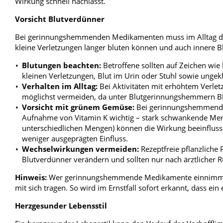
Wirkung schnell nachlässt.
Vorsicht Blutverdünner
Bei gerinnungshemmenden Medikamenten muss im Alltag das 
kleine Verletzungen länger bluten können und auch innere B
Blutungen beachten:
Betroffene sollten auf Zeichen wie
kleinen Verletzungen, Blut im Urin oder Stuhl sowie ungekl
Verhalten im Alltag:
Bei Aktivitäten mit erhöhtem Verletz
möglichst vermeiden, da unter Blutgerinnungshemmern Blu
Vorsicht mit grünem Gemüse:
Bei gerinnungshemmenden 
Aufnahme von Vitamin K wichtig – stark schwankende Meng
unterschiedlichen Mengen) können die Wirkung beeinflus
weniger ausgeprägten Einfluss.
Wechselwirkungen vermeiden:
Rezeptfreie pflanzliche
Blutverdünner verändern und sollten nur nach ärztliche
Hinweis:
Wer gerinnungshemmende Medikamente einnimmt, s
mit sich tragen. So wird im Ernstfall sofort erkannt, dass ein
Herzgesunder Lebensstil