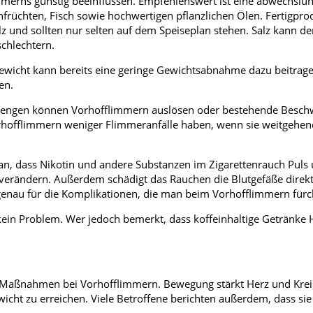
mmerns günstig beeinflussen. Empfehlenswert ist eine abwechslu
früchten, Fisch sowie hochwertigen pflanzlichen Ölen. Fertigpr
alz und sollten nur selten auf dem Speiseplan stehen. Salz kann d
chlechtern.
rgewicht kann bereits eine geringe Gewichtsabnahme dazu beitrage
en.
zelmengen können Vorhofflimmern auslösen oder bestehende Besc
orhofflimmern weniger Flimmeranfälle haben, wenn sie weitgehen
ran, dass Nikotin und andere Substanzen im Zigarettenrauch Puls
ns verändern. Außerdem schädigt das Rauchen die Blutgefäße direk
o genau für die Komplikationen, die man beim Vorhofflimmern fürc
kein Problem. Wer jedoch bemerkt, dass koffeinhaltige Getränke 
n Maßnahmen bei Vorhofflimmern. Bewegung stärkt Herz und Kreis
icht zu erreichen. Viele Betroffene berichten außerdem, dass sie