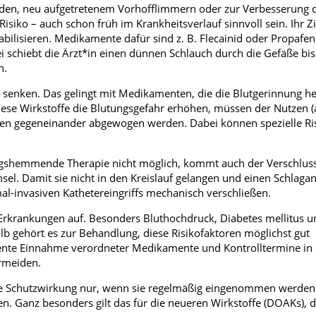
den, neu aufgetretenem Vorhofflimmern oder zur Verbesserung 
siko – auch schon früh im Krankheitsverlauf sinnvoll sein. Ihr Zie
ilisieren. Medikamente dafür sind z. B. Flecainid oder Propafen
ei schiebt die Ärzt*in einen dünnen Schlauch durch die Gefäße bi
n.
 zu senken. Das gelingt mit Medikamenten, die die Blutgerinnung
iese Wirkstoffe die Blutungsgefahr erhöhen, müssen der Nutzen (
ngen gegeneinander abgewogen werden. Dabei können spezielle Ri
ungshemmende Therapie nicht möglich, kommt auch der Verschluss
sel. Damit sie nicht in den Kreislauf gelangen und einen Schlagan
-invasiven Kathetereingriffs mechanisch verschließen.
rkrankungen auf. Besonders Bluthochdruck, Diabetes mellitus u
b gehört es zur Behandlung, diese Risikofaktoren möglichst gut
uente Einnahme verordneter Medikamente und Kontrolltermine in
ermeiden.
 Schutzwirkung nur, wenn sie regelmäßig eingenommen werden
n. Ganz besonders gilt das für die neueren Wirkstoffe (DOAKs), 