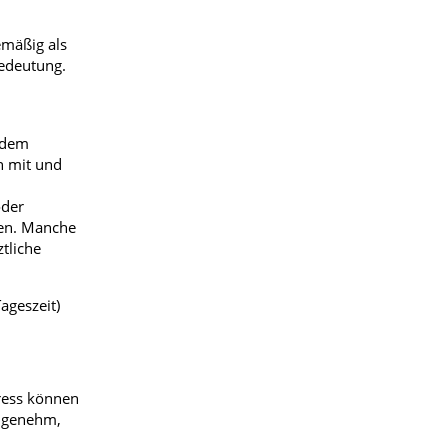
emäßig als
Bedeutung.
r dem
n mit und
oder
hen. Manche
tliche
ageszeit)
tress können
angenehm,