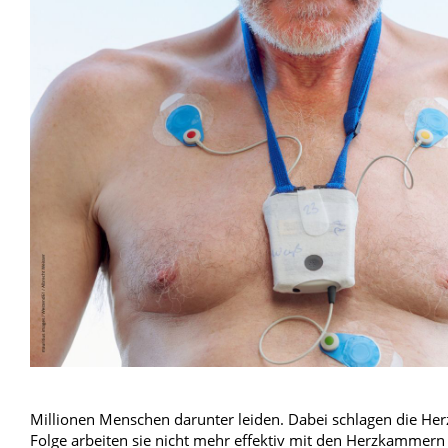
Blut, Krebs und Infektionen
Neurologie
Haut, Haare und Nägel
Schmerz- und Schla
Psychische Erkrankungen
Frauenkrankheiten
Millionen Menschen darunter leiden. Dabei schlagen die Herz
Folge arbeiten sie nicht mehr effektiv mit den Herzkammern